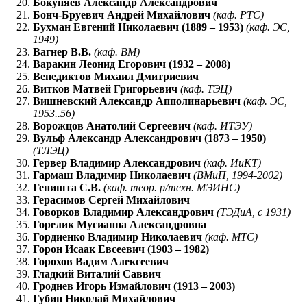
Бокуняев Александр Александрович
Бонч-Бруевич Андрей Михайлович
(каф. РТС)
Бухман Евгений Николаевич (1889 – 1953)
(каф. ЭС,
1949)
Вагнер В.В.
(каф. ВМ)
Варакин Леонид Егорович (1932 – 2008)
Венедиктов Михаил Дмитриевич
Витков Матвей Григорьевич
(каф. ТЭЦ)
Вишневский Александр Апполинарьевич
(каф. ЭС,
1953..56)
Ворожцов Анатолий Сергеевич
(каф. ИТЭУ)
Вульф Александр Александрович (1873 – 1950)
(ТЛЭЦ)
Гервер Владимир Александрович
(каф. ИиКТ)
Гармаш Владимир Николаевич
(ВМиП, 1994-2002)
Геништа С.В.
(каф. теор. р/техн. МЭИНС)
Герасимов Сергей Михайлович
Говорков Владимир Александрович
(ТЭДиА, с 1931)
Горелик Мусианна Александровна
Гордиенко Владимир Николаевич
(каф. МТС)
Горон Исаак Евсеевич (1903 – 1982)
Горохов Вадим Алексеевич
Гладкий Виталий Саввич
Гроднев Игорь Измайлович (1913 – 2003)
Губин Николай Михайлович