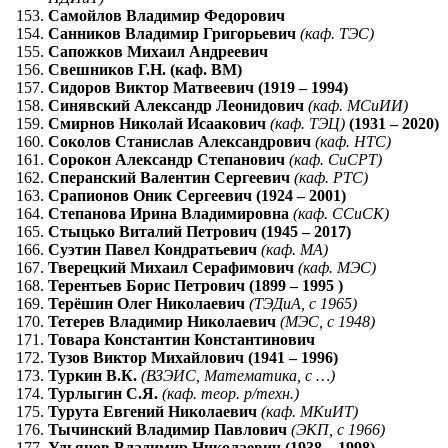
Самойлов Владимир Федорович
Санников Владимир Григорьевич
(каф. ТЭС)
Сапожков Михаил Андреевич
Свешников Г.Н. (каф. ВМ)
Сидоров Виктор Матвеевич (1919 – 1994)
Синявский Александр Леонидович
(каф. МСиИИ)
Смирнов Николай Исаакович
(каф. ТЭЦ)
(1931 – 2020)
Соколов Станислав Александрович
(каф. НТС)
Сорокон
Александр Степанович
(каф. СиСРТ)
Сперанский Валентин Сергеевич
(каф. РТС)
Срапионов Оник Сергеевич (1924 – 2001)
Степанова Ирина Владимировна
(каф. ССиСК)
Стыцько Виталий Петрович (1945 – 2017)
Суэтин Павел Кондратьевич
(каф. МА)
Тверецкий Михаил Серафимович
(каф. МЭС)
Терентьев Борис Петрович (1899 – 1995 )
Терёшин Олег Николаевич
(ТЭДиА, с 1965)
Тетерев Владимир Николаевич
(МЭС, с 1948)
Товара Константин Константинович
Тузов Виктор Михайлович (1941 – 1996)
Туркин В.К.
(ВЗЭИС, Математика, с …)
Турлыгин С.Я.
(каф. теор. р/техн.)
Турута Евгений Николаевич
(каф. МКиИТ)
Тычинский Владимир Павлович
(ЭКП, с 1966)
Ульянов Владимир Николаевич (1938 – 1998)