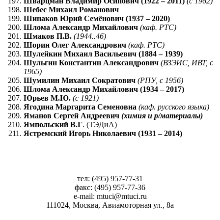
Шварцман Владимир Осипович (1922 – 2011)
(с 1962)
Шебес Михаил Романович
Шинаков Юрий Семёнович (1937 – 2020)
Шлома Александр Михайлович
(каф. РТС)
Шмаков П.В.
(1944..46)
Шорин Олег Александрович
(каф. РТС)
Шулейкин Михаил Васильевич (1884 – 1939)
Шульгин Константин Александрович
(ВЗЭИС, ИВТ, с
1965)
Шумилин Михаил Сократович
(РПУ, с 1956)
Шлома Александр Михайлович (1934 – 2017)
Юрьев М.Ю.
(с 1921)
Ягодина Маргарита Семеновна
(каф. русского языка)
Яманов Сергей Андреевич
(химия и р/материалы)
Ямпольский В.Г
. (ТЭДиА)
Ястремский Игорь Николаевич (1931 – 2014)
тел: (495) 957-77-31
факс: (495) 957-77-36
e-mail: mtuci@mtuci.ru
111024, Москва, Авиамоторная ул., 8а