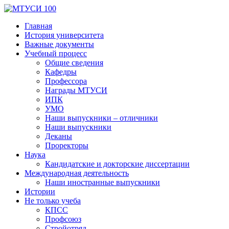
Главная
История университета
Важные документы
Учебный процесс
Общие сведения
Кафедры
Профессора
Награды МТУСИ
ИПК
УМО
Наши выпускники – отличники
Наши выпускники
Деканы
Проректоры
Наука
Кандидатские и докторские диссертации
Международная деятельность
Наши иностранные выпускники
Истории
Не только учеба
КПСС
Профсоюз
Стройотряд