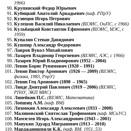
1966)
Крупянский Федор Юрьевич
Кубицкий Анатолий Аркадьевич
(каф. РПрУ)
Кузнецов Игорь Петрович
Кулешов Василий Николаевич
(ВЗЭИС, ОиПС, с 1966)
Кульбацкий Константин Ефимович
(ВЗЭИС, МЭС, с
1959)
Купалян Степан Давидович
Кушнир Александр Федорович
Лавров Вукол Михайлович
Лазарев Владимир Георгиевич
(ВЗЭИС, АЭС, с 1966)
Лазарев Юрий Владимирович (1952 – 2004)
Левин Борис Рувимович (1920 – 1991)
Левин Виктор Аронович (1926 — 2009)
(ВЗЭИС,
физика, 1983, РпрУ)
Левин Гец Аронович (1898 – 1965)
Линде Дмитрий Павлович (1919 – 2006)
(ВЗЭИС,
РПдУ, ЭКП МИС)
Линейкин П.С.
(ВЗЭИС, Математика)
Лопшиц А.М.
(каф. ВМ)
Ляховкин Александр Алексеевич (1933 – 2008)
Малиновский Святослав Трофимович
(каф. МСиУС)
Мамзелев Игорь Александрович (1943 – 2001)
Манукян Эдуард Мигранович (1913 – 2010)
Марджанишвили К.К.
(каф. ВМ, 1951..53)