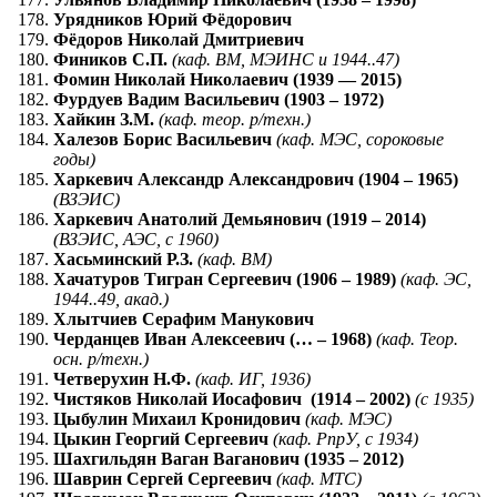
Урядников Юрий Фёдорович
Фёдоров Николай Дмитриевич
Фиников С.П.
(каф. ВМ, МЭИНС и 1944..47)
Фомин Николай Николаевич (1939 — 2015)
Фурдуев Вадим Васильевич (1903 – 1972)
Хайкин З.М.
(каф. теор. р/техн.)
Халезов Борис Васильевич
(каф. МЭС, сороковые
годы)
Харкевич Александр Александрович (1904 – 1965)
(ВЗЭИС)
Харкевич Анатолий Демьянович (1919 – 2014)
(ВЗЭИС, АЭС, с 1960)
Хасьминский Р.З.
(каф. ВМ)
Хачатуров Тигран Сергеевич (1906 – 1989)
(каф. ЭС,
1944..49, акад.)
Хлытчиев Серафим Манукович
Черданцев Иван Алексеевич (… – 1968)
(каф. Теор.
осн. р/техн.)
Четверухин Н.Ф.
(каф. ИГ, 1936)
Чистяков Николай Иосафович (1914 – 2002)
(с 1935)
Цыбулин Михаил Кронидович
(каф. МЭС)
Цыкин Георгий Сергеевич
(каф. РпрУ, с 1934)
Шахгильдян Ваган Ваганович (1935 – 2012)
Шаврин Сергей Сергеевич
(каф. МТС)