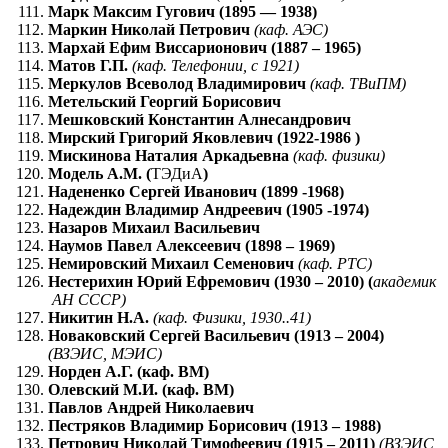
Марк Максим Гугович (1895 — 1938)
Маркин Николай Петрович
(каф. АЭС)
Мархай Ефим Виссарионович (1887 – 1965)
Матов Г.П.
(каф. Телефонии, с 1921)
Меркулов Всеволод Владимирович
(каф. ТВиПМ)
Метельский Георгий Борисович
Мешковский Константин Алнесандрович
Мирский Григорий Яковлевич (1922-1986 )
Мискинова Наталия Аркадьевна
(каф. физики)
Модель А.М. (
ТЭДиА
)
Надененко Сергей Иванович (1899 -1968)
Надеждин Владимир Андреевич (1905 -1974)
Назаров Михаил Васильевич
Наумов Павел Алексеевич (1898 – 1969)
Немировский Михаил Семенович
(каф. РТС)
Нестерихин Юрий Ефремович (1930 – 2010) (
академик
АН СССР)
Никитин Н.А.
(каф. Физики, 1930..41)
Новаковский Сергей Васильевич (1913 – 2004)
(ВЗЭИС, МЭИС)
Норден А.Г. (каф. ВМ)
Олевский М.И. (каф. ВМ)
Павлов Андрей Николаевич
Пестряков Владимир Борисович (1913 – 1988)
Петрович Николай Тимофеевич (1915 – 2011)
(ВЗЭИС,