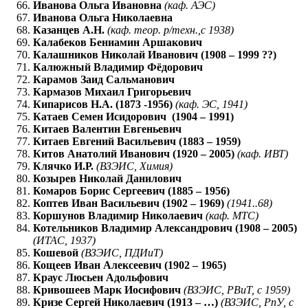
Иванова Ольга Ивановна
(каф. АЭС)
Иванова Ольга Николаевна
Казанцев А.Н.
(каф. теор. р/техн.,с 1938)
Калабеков Бениамин Аршакович
Калашников Николай Иванович (1908 – 1999 ??)
Калюжный Владимир Фёдорович
Карамов Заид Сальманович
Кармазов Михаил Григорьевич
Кипарисов Н.А. (1873 -1956)
(каф. ЭС, 1941)
Катаев Семен Исидорович (1904 – 1991)
Китаев Валентин Евгеньевич
Китаев Евгений Васильевич (1883 – 1959)
Китов Анатолий Иванович (1920 – 2005)
(каф. ИВТ)
Клячко И.Р.
(ВЗЭИС, Химия)
Козырев Николай Данилович
Комаров Борис Сергеевич (1885 – 1956)
Коптев Иван Васильевич (1902 – 1969)
(1941..68)
Коршунов Владимир Николаевич
(каф. МТС)
Котельников Владимир Александрович (1908 – 2005)
(ИТАС, 1937)
Кошевой
(ВЗЭИС, ПДИиТ)
Кощеев Иван Алексеевич (1902 – 1965)
Краус Люсьен Адольфович
Кривошеев Марк Иосифович
(ВЗЭИС, РВиТ, с 1959)
Кризе Сергей Николаевич (1913 – …)
(ВЗЭИС, РпУ, с