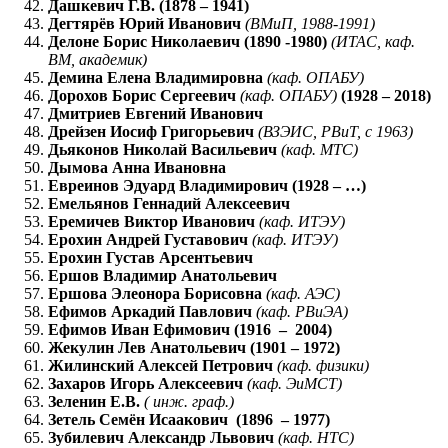
Дашкевич Г.В. (1878 – 1941)
Дегтярёв Юрий Иванович
(ВМиП, 1988-1991)
Делоне Борис Николаевич (1890 -1980)
(ИТАС, каф.
ВМ, академик)
Демина Елена Владимировна
(каф. ОПАБУ)
Дорохов Борис Сергеевич
(каф. ОПАБУ)
(1928 – 2018)
Дмитриев Евгений Иванович
Дрейзен Иосиф Григорьевич
(ВЗЭИС, РВиТ, с 1963)
Дьяконов Николай Васильевич
(каф. МТС)
Дымова Анна Ивановна
Евреинов Эдуард Владимирович (1928 – …)
Емельянов Геннадий Алексеевич
Еремичев Виктор Иванович
(каф. ИТЭУ)
Ерохин Андрей Густавович
(каф. ИТЭУ)
Ерохин Густав Арсентьевич
Ершов Владимир Анатольевич
Ершова Элеонора Борисовна
(каф. АЭС)
Ефимов Аркадий Павлович
(каф. РВиЭА)
Ефимов Иван Ефимович (1916 – 2004)
Жекулин Лев Анатольевич (1901 – 1972)
Жилинский Алексей Петрович
(каф. физики)
Захаров Игорь Алексеевич
(каф. ЭиМСТ)
Зеленин Е.В.
( инж. граф.)
Зетель Семён Исаакович (1896 – 1977)
Зубилевич Александр Львович
(каф. НТС)