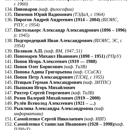
с 1960)
Пивоваров
(каф. философии)
Пименов Юрий Вадимович
(ТЭДиА, с 1964)
Пирогов Андрей Андреевич (1914 – 2004)
(ВЗЭИС,
РПУ, с 1954)
Пистолькорс Александр Александрович (1896 – 1996)
(с 1945)
Подгородецкий Иван Александрович
(ВЗЭИС, ЭС, с
1954)
Поляков А.П.
(каф. ВМ, 1947..51)
Пономарев Михаил Иванович (1898 – 1951)
(РПрУ)
Попов Игорь Алексеевич (1919 — 1988)
Попов Олег Борисович
(каф. ТиЗВ)
Попова Адина Григорьевна
(каф. ССиСК)
Попов Петр Александрович
(ТЛЭЦ, с 1955)
Птицын Герман Александрович
(каф. ЗИТПС)
Пышкин Игорь Михайлович
Рихтер Сергей Георгиевич
(каф. ТиЗВ)
Розов Валерий Михайлович (1919 – 2000)
Рулёв Всеволод Алексеевич (1921 – …)
Рывлина Александра Александровна
(каф.
информатики)
Самойленко Сергей Николаевич
(каф. ИВТ)
Самойленко Станислав Иванович (1928 – 1998)
(каф.
ПДИиТ)