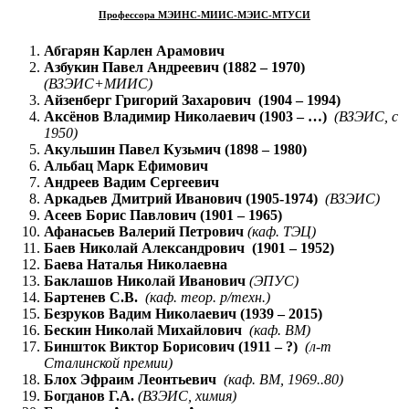
Профессора МЭИНС-МИИС-МЭИС-МТУСИ
Абгарян Карлен Арамович
Азбукин Павел Андреевич (1882 – 1970)
(ВЗЭИС+МИИС)
Айзенберг Григорий Захарович (1904 – 1994)
Аксёнов Владимир Николаевич (1903 – …)
(ВЗЭИС, с
1950)
Акульшин Павел Кузьмич (1898 – 1980)
Альбац Марк Ефимович
Андреев Вадим Сергеевич
Аркадьев Дмитрий Иванович (1905-1974)
(ВЗЭИС)
Асеев Борис Павлович (1901 – 1965)
Афанасьев Валерий Петрович
(каф. ТЭЦ)
Баев Николай Александрович (1901 – 1952)
Баева Наталья Николаевна
Баклашов Николай Иванович
(ЭПУС)
Бартенев С.В.
(каф. теор. р/техн.)
Безруков Вадим Николаевич (1939 – 2015)
Бескин Николай Михайлович
(каф. ВМ)
Биншток Виктор Борисович (1911 – ?)
(л-т
Сталинской премии)
Блох Эфраим Леонтьевич
(каф. ВМ, 1969..80)
Богданов Г.А.
(ВЗЭИС, химия)