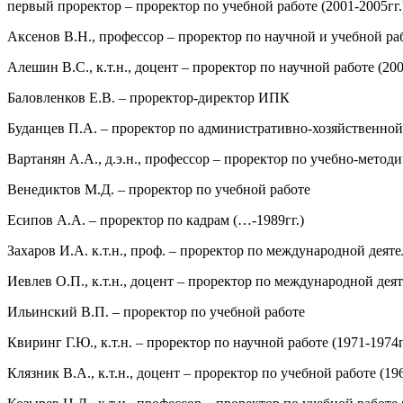
первый проректор – проректор по учебной работе (2001-2005гг.
Аксенов В.Н., профессор – проректор по научной и учебной раб
Алешин В.С., к.т.н., доцент – проректор по научной работе (200
Баловленков Е.В. – проректор-директор ИПК
Буданцев П.А. – проректор по административно-хозяйственной 
Вартанян А.А., д.э.н., профессор – проректор по учебно-методич
Венедиктов М.Д. – проректор по учебной работе
Есипов А.А. – проректор по кадрам (…-1989гг.)
Захаров И.А. к.т.н., проф. – проректор по международной деяте
Иевлев О.П., к.т.н., доцент – проректор по международной деят
Ильинский В.П. – проректор по учебной работе
Квиринг Г.Ю., к.т.н. – проректор по научной работе (1971-1974г
Клязник В.А., к.т.н., доцент – проректор по учебной работе (196