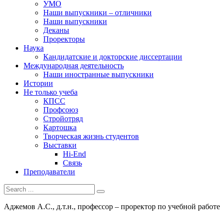
УМО
Наши выпускники – отличники
Наши выпускники
Деканы
Проректоры
Наука
Кандидатские и докторские диссертации
Международная деятельность
Наши иностранные выпускники
Истории
Не только учеба
КПСС
Профсоюз
Стройотряд
Картошка
Творческая жизнь студентов
Выставки
Hi-End
Связь
Преподаватели
Аджемов А.С., д.т.н., профессор – проректор по учебной работе