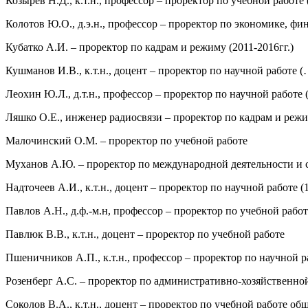
Козырев Н.Д., к.т.н., профессор – проректор по учебной работе 
Колотов Ю.О., д.э.н., профессор – проректор по экономике, фин
Кубатко А.И. – проректор по кадрам и режиму (2011-2016гг.)
Кушманов И.В., к.т.н., доцент – проректор по научной работе (
Леохин Ю.Л., д.т.н., профессор – проректор по научной работе (
Ляшко О.Е., инженер радиосвязи – проректор по кадрам и режим
Малочинский О.М. – проректор по учебной работе
Муханов А.Ю. – проректор по международной деятельности и с
Надточеев А.И., к.т.н., доцент – проректор по научной работе (
Павлов А.Н., д.ф.-м.н, профессор – проректор по учебной рабо
Павлюк В.В., к.т.н., доцент – проректор по учебной работе
Пшеничников А.П., к.т.н., профессор – проректор по научной ра
Розенберг А.С. – проректор по административно-хозяйственной 
Соколов В.А., к.т.н., доцент – проректор по учебной работе об