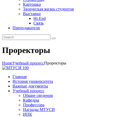
Картошка
Творческая жизнь студентов
Выставки
Hi-End
Связь
Преподаватели
Проректоры
Home
Учебный процесс
Проректоры
Главная
История университета
Важные документы
Учебный процесс
Общие сведения
Кафедры
Профессора
Награды МТУСИ
ИПК