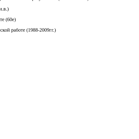
н.в.)
е (60е)
ской работе (1988-2009гг.)