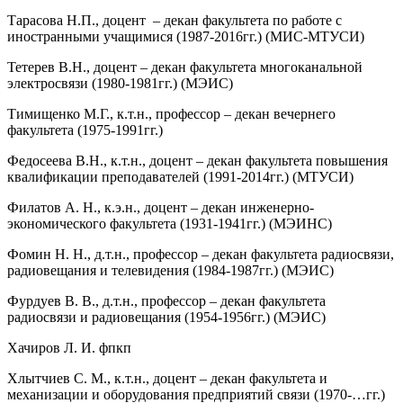
Тарасова Н.П., доцент – декан факультета по работе с
иностранными учащимися (1987-2016гг.) (МИС-МТУСИ)
Тетерев В.Н., доцент – декан факультета многоканальной
электросвязи (1980-1981гг.) (МЭИС)
Тимищенко М.Г., к.т.н., профессор – декан вечернего
факультета (1975-1991гг.)
Федосеева В.Н., к.т.н., доцент – декан факультета повышения
квалификации преподавателей (1991-2014гг.) (МТУСИ)
Фи­латов А. Н., к.э.н., доцент – декан инженерно-
экономического факультета (1931-1941гг.) (МЭИНС)
Фомин Н. Н., д.т.н., профессор – декан факультета радиосвязи,
радиовещания и телевидения (1984-1987гг.) (МЭИС)
Фурдуев В. В., д.т.н., профессор – декан факультета
радиосвязи и радиовещания (1954-1956гг.) (МЭИС)
Хачиров Л. И. фпкп
Хлытчиев С. М., к.т.н., доцент – декан факультета и
механизации и оборудования предприятий связи (1970-…гг.)