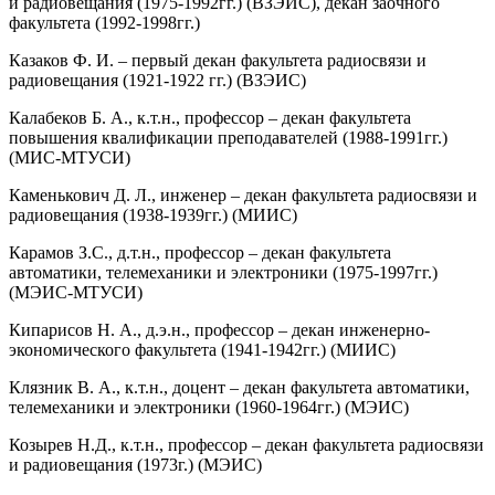
и радиовещания (1975-1992гг.) (ВЗЭИС), декан заочного
факультета (1992-1998гг.)
Казаков Ф. И. – первый декан факультета радиосвязи и
радиовещания (1921-1922 гг.) (ВЗЭИС)
Калабеков Б. А., к.т.н., профессор – декан факультета
повышения квалификации преподавателей (1988-1991гг.)
(МИС-МТУСИ)
Каменькович Д. Л., инженер – декан факультета радиосвязи и
радиовещания (1938-1939гг.) (МИИС)
Карамов З.С., д.т.н., профессор – декан факультета
автоматики, теле­механики и электроники (1975-1997гг.)
(МЭИС-МТУСИ)
Кипарисов Н. А., д.э.н., профессор – декан инженерно-
экономического факультета (1941-1942гг.) (МИИС)
Клязник В. А., к.т.н., доцент – декан факультета автоматики,
теле­механики и электроники (1960-1964гг.) (МЭИС)
Козырев Н.Д., к.т.н., профессор – декан факультета радиосвязи
и радиовещания (1973г.) (МЭИС)