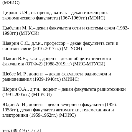
(МЭИС)
Цирлин Л.Я., ст. преподаватель – декан инженерно-
экономического факультета (1967-1969гг.) (МЭИС)
Цыбулин М. К.– декан факультета сети и системы связи (1982-
1998гг.) (МТУСИ)
Шаврин С.С., д.т.н., профессор – декан факультета сети и
системы связи (2016-2017гг.) (МТУСИ)
Шакин В.Н., к.т.н., доцент – декан общетехнического
факультета (ОТФ-2) (1988-2019гг.) (МИС-МТУСИ)
Шебес М. Р., доцент – декан факультета радиосвязи и
радиовещания (1939-1946гг.) (МИИС)
Шорин О.А., д.т.н., доцент – декан факультета радиотехники
(1991-2005гг.) (МТУСИ)
Юдин А. И., доцент – декан вечернего факультета (1956-
1958гг.), декан факультета автоматики, теле­механики и
электроники (1959-1962гг.) (МЭИС)
тел: (495) 957-77-31