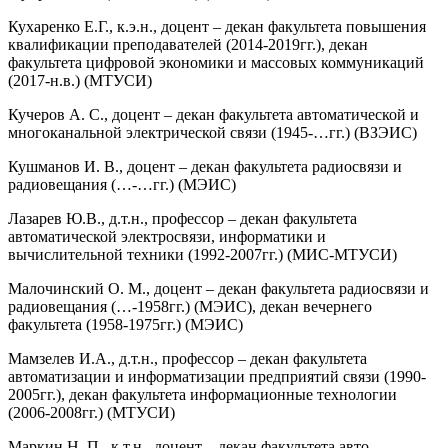
Кухаренко Е.Г., к.э.н., доцент – декан факультета повышения
квалификации преподавателей (2014-2019гг.), декан
факультета цифровой экономики и массовых коммуникаций
(2017-н.в.) (МТУСИ)
Кучеров А. С., доцент – декан факультета автоматической и
многоканальной электрической связи (1945-…гг.) (ВЗЭИС)
Кушманов И. В., до­цент – декан факультета радиосвязи и
радиовещания (…-…гг.) (МЭИС)
Лазарев Ю.В., д.т.н., профессор – декан факультета
автоматической электросвязи, информатики и
вычислительной техники (1992-2007гг.) (МИС-МТУСИ)
Малочинский О. М., доцент – декан факультета радиосвязи и
радиовещания (…-1958гг.) (МЭИС), декан вечернего
факультета (1958-1975гг.) (МЭИС)
Мамзелев И.А., д.т.н., профессор – декан факультета
автоматизации и информатизации предприятий связи (1990-
2005гг.), декан факультета информационные технологии
(2006-2008гг.) (МТУСИ)
Маркин Н. П., к.т.н., доцент – декан факультета авто­