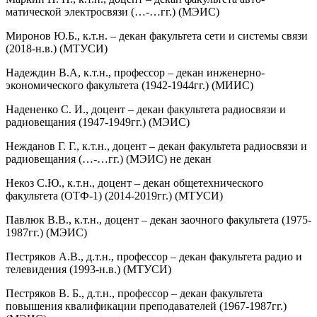
матической электросвязи (…-…гг.) (МЭИС)
Миронов Ю.Б., к.т.н. – декан факультета сети и системы связи
(2018-н.в.) (МТУСИ)
Надеждин В.А, к.т.н., профессор – декан инженерно-
экономического факультета (1942-1944гг.) (МИИС)
Надененко С. И., доцент – декан факультета радиосвязи и
радиовещания (1947-1949гг.) (МЭИС)
Нежданов Г. Г., к.т.н., доцент – декан факультета радиосвязи и
радиовещания (…-…гг.) (МЭИС) не декан
Некоз С.Ю., к.т.н., доцент – декан общетехнического
факультета (ОТФ-1) (2014-2019гг.) (МТУСИ)
Павлюк В.В., к.т.н., доцент – декан заочного факультета (1975-
1987гг.) (МЭИС)
Пестряков А.В., д.т.н., профессор – декан факультета радио и
телевидения (1993-н.в.) (МТУСИ)
Пестряков В. Б., д.т.н., профессор – декан факультета
повышения квалификации преподавателей (1967-1987гг.)