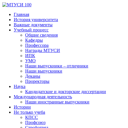
Главная
История университета
Важные документы
Учебный процесс
Общие сведения
Кафедры
Профессора
Награды МТУСИ
ИПК
УМО
Наши выпускники – отличники
Наши выпускники
Деканы
Проректоры
Наука
Кандидатские и докторские диссертации
Международная деятельность
Наши иностранные выпускники
Истории
Не только учеба
КПСС
Профсоюз
Стройотряд