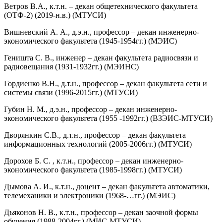
Ветров В.А., к.т.н. – декан общетехнического факультета
(ОТФ-2) (2019-н.в.) (МТУСИ)
Вишневский А. А., д.э.н., профессор – декан инженерно-
экономического факультета (1945-1954гг.) (МЭИС)
Геништа С. В., инженер – декан факультета радиосвязи и
радиовещания (1931-1932гг.) (МЭИНС)
Гордиенко В.Н., д.т.н., профессор – декан факультета сети и
системы связи (1996-2015гг.) (МТУСИ)
Губин Н. М., д.э.н., профессор – декан инженерно-
экономического факультета (1955 -1992гг.) (ВЗЭИС-МТУСИ)
Дворянкин С.В., д.т.н., профессор – декан факультета
информационных технологий (2005-2006гг.) (МТУСИ)
Дорохов Б. С. , к.т.н., профессор – декан инженерно-
экономического факультета (1985-1998гг.) (МТУСИ)
Дымова А. И., к.т.н., доцент – декан факультета автоматики,
теле­механики и электроники (1968-…гг.) (МЭИС)
Дьяконов Н. В., к.т.н., профессор – декан заочной формы
обучения (1988-2004гг.) (МИС-МТУСИ)