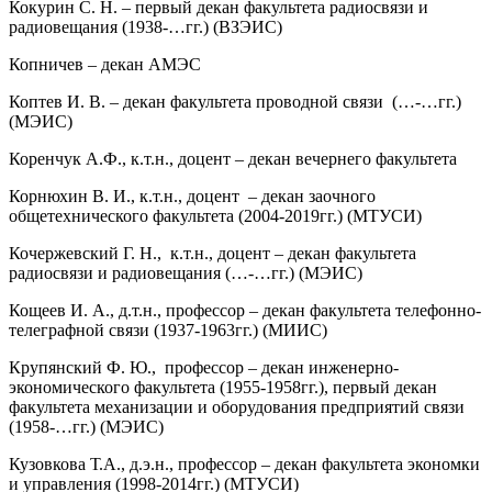
Кокурин С. Н. – первый декан факультета радиосвязи и
радиовещания (1938-…гг.) (ВЗЭИС)
Копничев – декан АМЭС
Коптев И. В. – декан факультета проводной связи (…-…гг.)
(МЭИС)
Коренчук А.Ф., к.т.н., доцент – декан вечернего факультета
Корнюхин В. И., к.т.н., доцент – декан заочного
общетехнического факультета (2004-2019гг.) (МТУСИ)
Кочержевский Г. Н., к.т.н., доцент – декан фа­культета
радиосвязи и радиовеща­ния (…-…гг.) (МЭИС)
Ко­щеев И. А., д.т.н., профессор – декан факультета телефонно-
телеграфной связи (1937-1963гг.) (МИИС)
Крупянский Ф. Ю., профессор – декан инженерно-
экономического факультета (1955-1958гг.), первый декан
факультета механизации и оборудования предприятий связи
(1958-…гг.) (МЭИС)
Кузовкова Т.А., д.э.н., профессор – декан факультета экономки
и управления (1998-2014гг.) (МТУСИ)