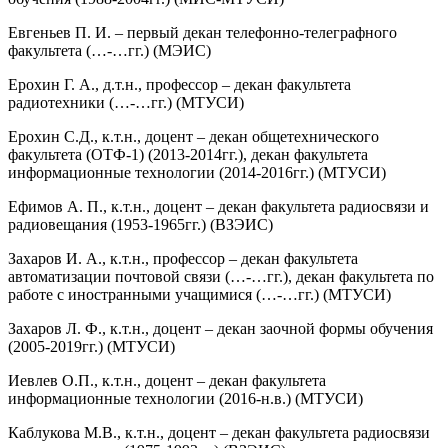
Евгеньев П. И. – первый декан телефонно-телеграфного
факультета (…-…гг.) (МЭИС)
Ерохин Г. А., д.т.н., профессор – декан факультета
радиотехники (…-…гг.) (МТУСИ)
Ерохин С.Д., к.т.н., доцент – декан общетехнического
факультета (ОТФ-1) (2013-2014гг.), декан факультета
информационные технологии (2014-2016гг.) (МТУСИ)
Ефимов А. П., к.т.н., доцент – декан факультета радиосвязи и
радиовещания (1953-1965гг.) (ВЗЭИС)
Захаров И. А., к.т.н., профессор – декан факультета
автоматизации почтовой связи (…-…гг.), декан факультета по
работе с иностранными учащимися (…-…гг.) (МТУСИ)
Захаров Л. Ф., к.т.н., доцент – декан заочной формы обучения
(2005-2019гг.) (МТУСИ)
Иевлев О.П., к.т.н., доцент – декан факультета
информационные технологии (2016-н.в.) (МТУСИ)
Каблукова М.В., к.т.н., доцент – декан факультета радиосвязи